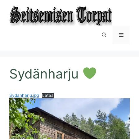
Siirry
sisältöön
Valikko
Sydänharju
Sydanharju.jpg
Lataa